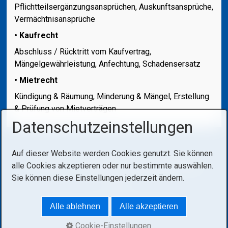
Pflichtteilsergänzungsansprüchen, Auskunftsansprüche,
Vermächtnisansprüche
• Kaufrecht
Abschluss / Rücktritt vom Kaufvertrag,
Mängelgewährleistung, Anfechtung, Schadensersatz
• Mietrecht
Kündigung & Räumung, Minderung & Mängel, Erstellung
& Prüfung von Mietverträgen
Datenschutzeinstellungen
Auf dieser Website werden Cookies genutzt. Sie können
Die Kanzlei
Impressum
Datenschutzerklärung
alle Cookies akzeptieren oder nur bestimmte auswählen.
Sie können diese Einstellungen jederzeit ändern.
Links
© 2026 Lischka & Baumunk & Reiprich
Alle ablehnen
Alle akzeptieren
Cookie-Einstellungen